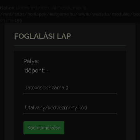
Notice
: Undefined index: jatekosok_max in
/mnt/sdb1/honlapok/exitgame.hu/www/website/modules/book
on line
159
FOGLALÁSI LAP
Pálya:
Időpont:
-
Játékosok száma
()
Utalvány/kedvezmény kód
Kód ellenőrzése