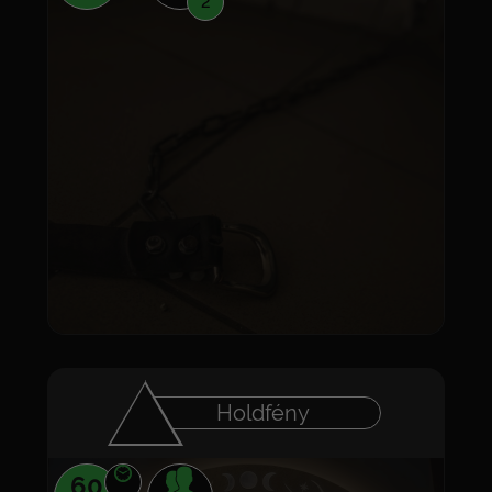
2
Holdfény
60