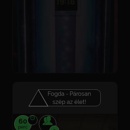
Fogda - Párosan
szép az élet!
60
perc