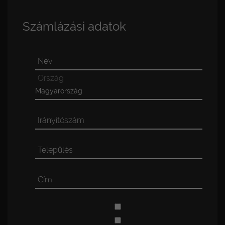
Banki átutalás
Számlázási adatok
Készpénz
Név
Ország
Irányítószám
Település
Cím