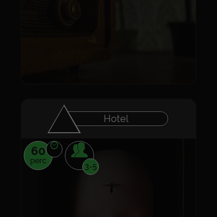
Hotel
60
perc
3-5