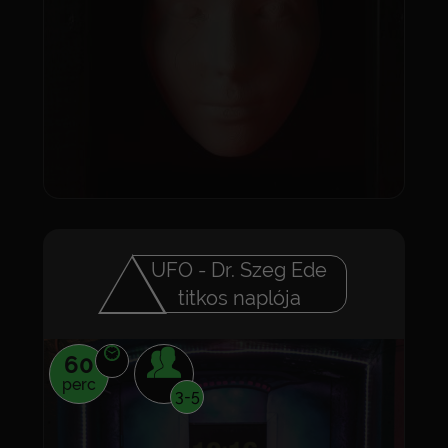
UFO - Dr. Szeg Ede
titkos naplója
60
perc
3-5