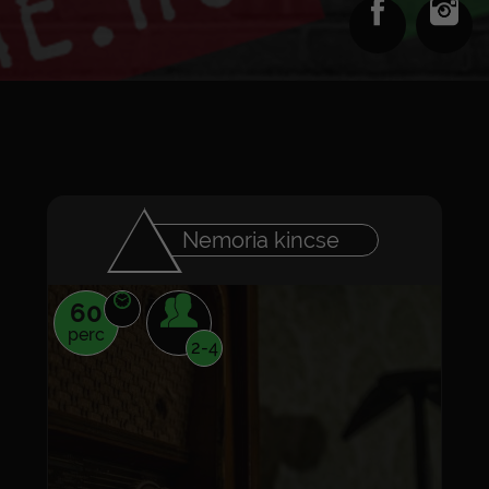
Nemoria kincse
60
perc
2-4