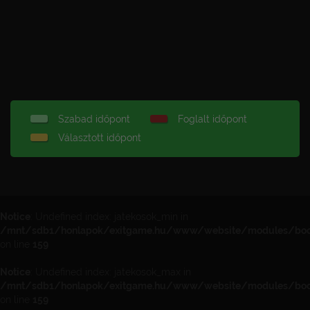
Szabad időpont
Foglalt időpont
Választott időpont
Notice
: Undefined index: jatekosok_min in
/mnt/sdb1/honlapok/exitgame.hu/www/website/modules/book
on line
159
Notice
: Undefined index: jatekosok_max in
/mnt/sdb1/honlapok/exitgame.hu/www/website/modules/book
on line
159