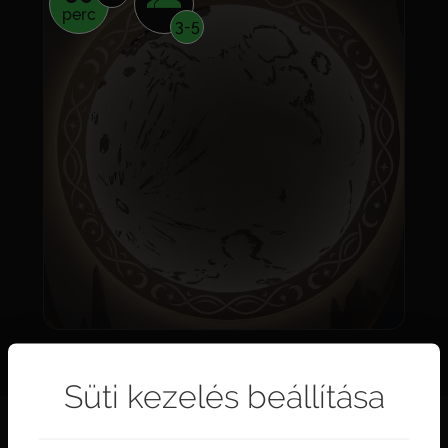
perc
3-5
Süti kezelés beállítása
Kérem válasszon időpontot