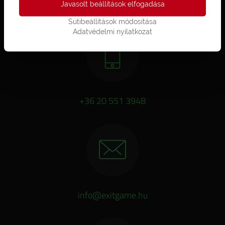
Javasolt beállítások elfogadása
Sütibeállítások módosítása
Adatvédelmi nyilatkozat
+36 20 551 3948
info@exitgame.hu