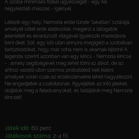
A szoba minimális fizikai ügyességet - egy kis
négykézláb mászás - igényel.
Létezik egy hely, Nemoria erdei tünde "lakatlan" szobája,
amelyet sötét erők elátkoztak: megérzi a látogatók
jelenlétét és elvarázsolt világával igyekszik maradásra
bírni őket. Sőt, egy idő után annyira megigézi a szobában
tartózkodókat, hogy már soha nem is akarnak kijönni! A
legenda szerint azonban van egy kincs - Nemoria kincse
- , amely segítségével meg lehet törni az átkot, de az
ahhoz vezető úton számos próbatételt kell kiállni,
amelyek során csak az érzékszervekre lehet hagyatkozni.
Ne engedjetek a csábításnak, figyeljétek az intő jeleket,
oldjátok meg a feladványokat, és találjátok meg Nemoria
kincsét!
Játék idő:
60 perc
Játékosok száma:
2-4 fő