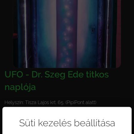
UFO - Dr. Szeg Ede titkos
naplója
Helyszín: Tisza Lajos krt. 65. (PipiPont alatt)
Javasolt életkor: 14+
Nem egy könnyű eset, tapasztalt játékosoknak ajánljuk,
Süti kezelés beállítása
legalább 3 fővel!