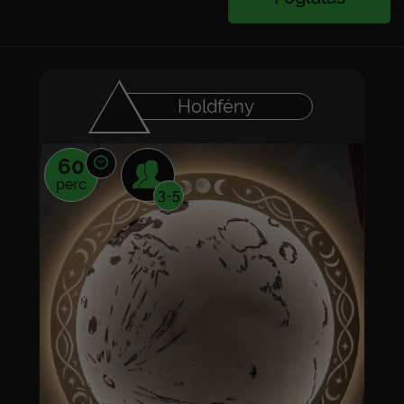
Holdfény
60
perc
3-5