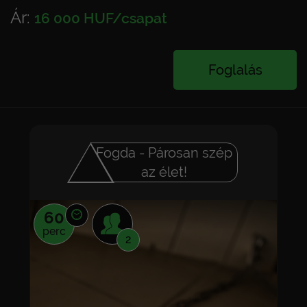
Ár:
16 000 HUF/csapat
Foglalás
Fogda - Párosan szép
az élet!
60
perc
2