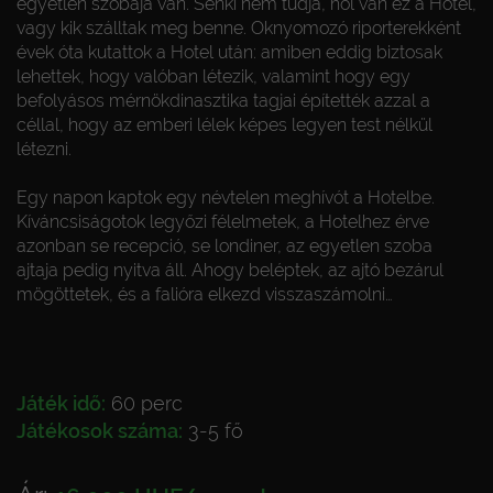
egyetlen szobája van. Senki nem tudja, hol van ez a Hotel,
vagy kik szálltak meg benne. Oknyomozó riporterekként
évek óta kutattok a Hotel után: amiben eddig biztosak
lehettek, hogy valóban létezik, valamint hogy egy
befolyásos mérnökdinasztika tagjai építették azzal a
céllal, hogy az emberi lélek képes legyen test nélkül
létezni.
Egy napon kaptok egy névtelen meghívót a Hotelbe.
Kíváncsiságotok legyőzi félelmetek, a Hotelhez érve
azonban se recepció, se londiner, az egyetlen szoba
ajtaja pedig nyitva áll. Ahogy beléptek, az ajtó bezárul
mögöttetek, és a falióra elkezd visszaszámolni…
Játék idő:
60 perc
Játékosok száma:
3-5 fő