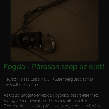
Fogda - Párosan szép az élet!
Helyszín: Tisza Lajos krt. 63. (Gutenberg utca sarka)
Javasolt életkor: 14+
Az utolsó látogató érkezik a Fogdába bezárt elítélthez,
akit egy óra múlva átszállítanak a siralomházba.
Természetesen a látogató titkolt (vagy nem titkolt) célja,