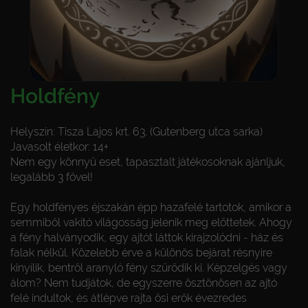
Holdfény
Helyszín: Tisza Lajos krt. 63. (Gutenberg utca sarka)
Javasolt életkor: 14+
Nem egy könnyű eset, tapasztalt játékosoknak ajánljuk,
legalább 3 fővel!
Egy holdfényes éjszakán épp hazafelé tartotok, amikor a
semmiből vakító világosság jelenik meg előttetek. Ahogy
a fény halványodik, egy ajtót láttok kirajzolódni - ház és
falak nélkül. Közelebb érve a különös bejárat résnyire
kinyílik, bentről aranyló fény szűrődik ki. Képzelgés vagy
álom? Nem tudjátok, de egyszerre ösztönösen az ajtó
felé indultok, és átlépve rajta ősi erők évezredes