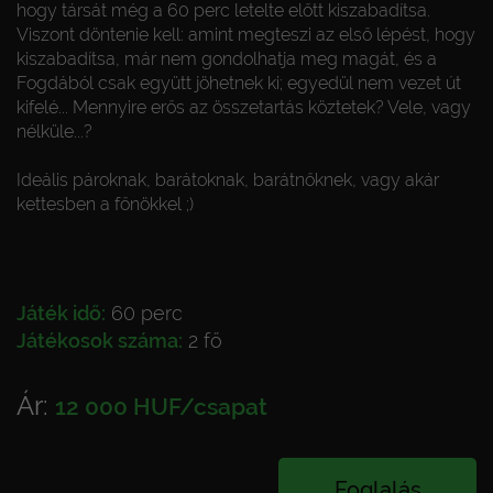
hogy társát még a 60 perc letelte előtt kiszabadítsa.
Viszont döntenie kell: amint megteszi az első lépést, hogy
kiszabadítsa, már nem gondolhatja meg magát, és a
Fogdából csak együtt jöhetnek ki; egyedül nem vezet út
kifelé... Mennyire erős az összetartás köztetek? Vele, vagy
nélküle...?
Ideális pároknak, barátoknak, barátnőknek, vagy akár
kettesben a főnökkel ;)
Játék idő:
60 perc
Játékosok száma:
2 fő
Ár:
12 000 HUF/csapat
Foglalás