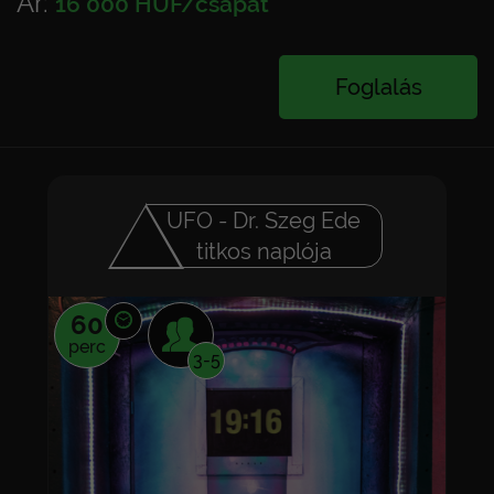
Ár:
16 000 HUF/csapat
Foglalás
UFO - Dr. Szeg Ede
titkos naplója
60
perc
3-5