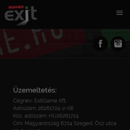
Togg
navig
Üzemeltetés:
Cégnév: ExitGame Kft.
Adószám: 26261724-2-06
Köz. adószám: HU26261724
Cím: Magyarország 6724 Szeged, Ősz utca