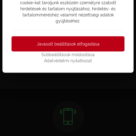
Levelezési cím: 4026 Debrecen, Csap utca
cookie-kat tároljunk eszközén személyre szabott
13.
hirdetések és tartalom nyújtásához, hirdetés- és
tartalomméréshez valamint nézettségi adatok
Székhely: 4031, Debrecen, Derék utca 53
gyűjtéséhez.
1/2
Telefon: +36 (52) 787 011
Javasolt beállítások elfogadása
Adószám: 11742678-2-09
Sütibeállítások módosítása
Adatvédelmi nyilatkozat