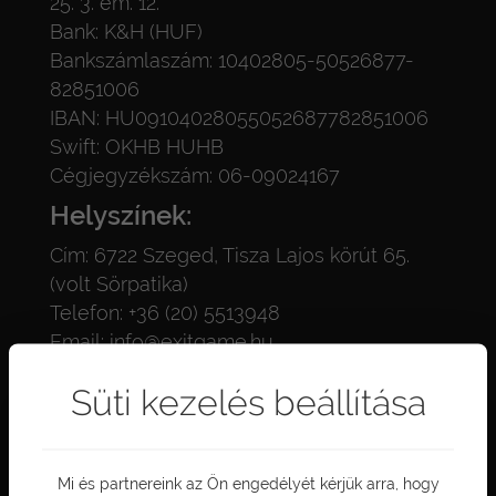
25. 3. em. 12.
Bank: K&H (HUF)
Bankszámlaszám: 10402805-50526877-
82851006
IBAN: HU09104028055052687782851006
Swift: OKHB HUHB
Cégjegyzékszám: 06-09024167
Helyszínek:
Cím: 6722 Szeged, Tisza Lajos körút 65.
(volt Sörpatika)
Telefon: +36 (20) 5513948
Email: info@exitgame.hu
Süti kezelés beállítása
Tárhelyszolgáltató:
Cégnév: DBI Szoftver Kft.
Mi és partnereink az Ön engedélyét kérjük arra, hogy