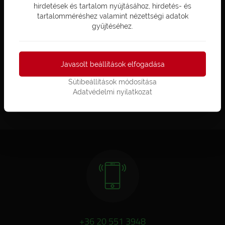
hirdetések és tartalom nyújtásához, hirdetés- és
saját repertoár bővült a misztikus
tartalomméréshez valamint nézettségi adatok
Holdfény
szobával.
gyűjtéséhez.
Javasolt beállítások elfogadása
Sütibeállítások módosítása
Adatvédelmi nyilatkozat
+36 20 551 3948