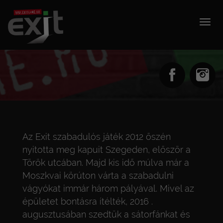
Togg
navig
Az Exit szabadulós játék 2012 őszén
nyitotta meg kapuit Szegeden, először a
Török utcában. Majd kis idő múlva már a
Moszkvai körúton várta a szabadulni
vágyókat immár három pályával. Mivel az
épületet bontásra ítélték, 2016 .
augusztusában szedtük a sátorfánkat és